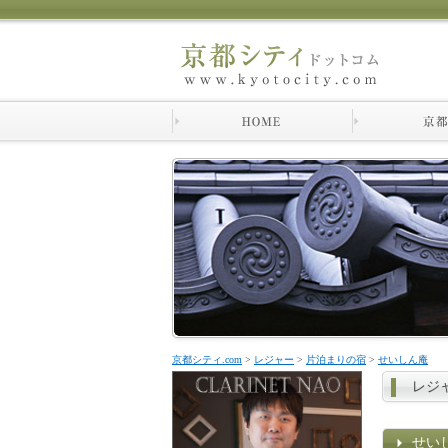
京都シティ.com
>
レジャー
>
片泊まりの宿
>
せいしん庵
レジ
せい