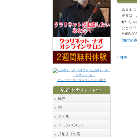
気ままに
夕食は 
せいしん
ひとりで
〒605-
http://seis
«
白梅
セルフオーダーリングシステム販売
観光
宿
ホテル
アミュ-ズメント
片泊まりの宿