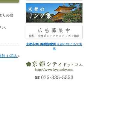
泊まりの宿
さい。
京都市休日急病診療所
京都市内6か所で実
施
海館 お花坊
»