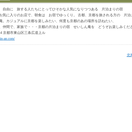
 自由に 旅する人たちにとってひそかな人気になりつつある 片泊まりの宿
お気に入りのお店で、朝食は お宿でゆっくり。 古都、京都を旅される方の 片
庵。カジュアルに京都を楽しみたい、何度も京都のあの場所を訪ねたい、
、仲間で、家族で・・・京都の片泊まりの宿 せいしん庵を どうぞお楽しみくだ
0034 京都市東山区三条広道上ル
hin-an.com/
北