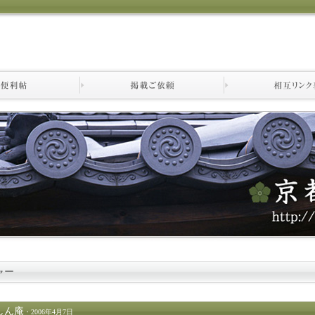
ャー
しん庵
・2006年4月7日