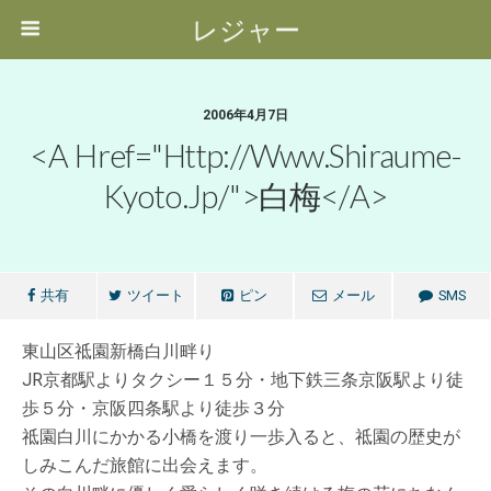
レジャー
2006年4月7日
<a Href="http://www.shiraume-
Kyoto.jp/">白梅</a>
共有
ツイート
ピン
メール
SMS
東山区祗園新橋白川畔り
JR京都駅よりタクシー１５分・地下鉄三条京阪駅より徒
歩５分・京阪四条駅より徒歩３分
祗園白川にかかる小橋を渡り一歩入ると、祗園の歴史が
しみこんだ旅館に出会えます。