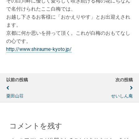
その白川畔に優しく愛らしく咲き続ける梅の花にちなん
で名付けられたここ白梅では、
お越し下さるお客様に「おかえりやす」とお出迎えされ
ます。
京都に何か思いを持って頂く。これが白梅のおもてなし
の心です。
http://www.shiraume-kyoto.jp/
以前の投稿
次の投稿
粟田山荘
せいしん庵
コメントを残す