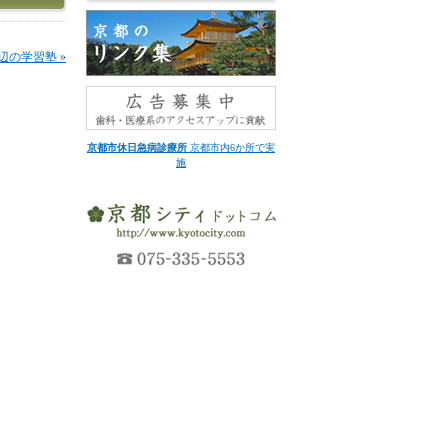
辺の学習塾 »
京都市休日急病診療所
京都市内6か所で実
施