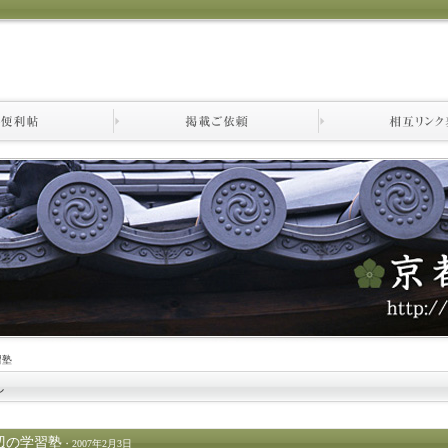
習塾
し
辺の学習塾
・2007年2月3日