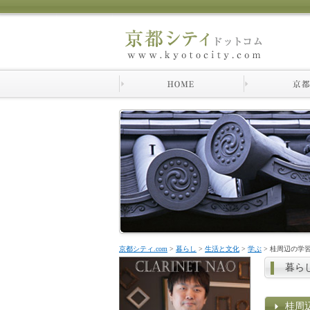
京都シティ.com
>
暮らし
>
生活と文化
>
学ぶ
>
桂周辺の学
暮ら
桂周