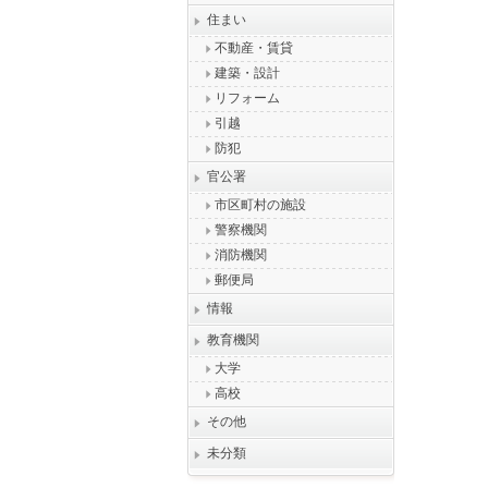
住まい
不動産・賃貸
建築・設計
リフォーム
引越
防犯
官公署
市区町村の施設
警察機関
消防機関
郵便局
情報
教育機関
大学
高校
その他
未分類