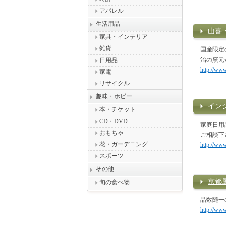
アパレル
生活用品
山喜
家具・インテリア
雑貨
国産限定
治の窯元
日用品
http://ww
家電
リサイクル
趣味・ホビー
イン
本・チケット
CD・DVD
家庭日用
おもちゃ
ご相談下
花・ガーデニング
http://ww
スポーツ
その他
京都
旬の食べ物
品数随一
http://www