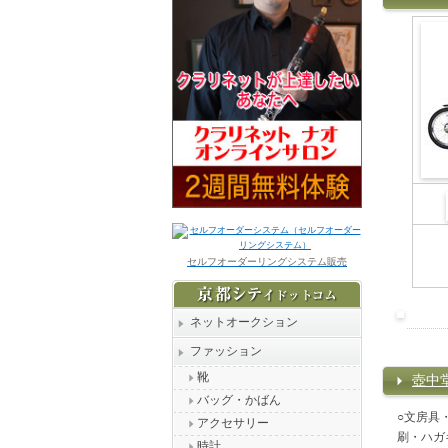
セルフオーダーリングシステム販売
ネットオークション
ファッション
靴
壺中
バッグ・かばん
○文房具
アクセサリー
刷・ハガ
時計