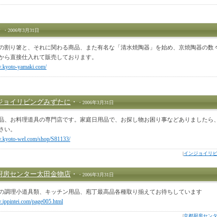
・
・2006年3月31日
の割り箸と、それに関わる商品、また有名な「清水焼陶器」を始め、京焼陶器の数
から直接仕入れて販売しております。
w.kyoto-yamaki.com/
ジョイリビングみずたに
・
・2006年3月31日
品、お料理道具の専門店です。家庭日用品で、お探し物お困り事などありましたら
さい。
w.kyoto-wel.com/shop/S81133/
|
インジョイリ
厨房センター太田金物店
・
・2006年3月31日
の調理小道具類、キッチン用品、庖丁最高品各種取り揃えてお待ちしています
.ippintei.com/page005.html
|
京都厨房セン