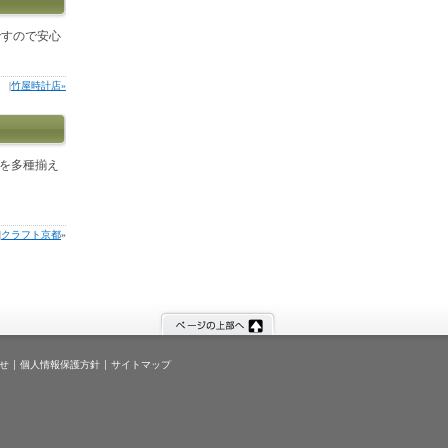
ですので安心
|
竹屋時計店»
品を多種揃え
|
クラフト京都
»
せ
個人情報保護方針
サイトマップ