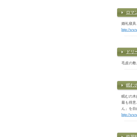
ロマ
婚礼寝具
http://www
ドリ
毛皮の敷
眠む
眠むの木
最も得意
ん」を自
http://ww
竹屋