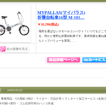
MYPALLAS(マイパラス)
折畳自転車16型 M-101…
￥10,290(税込)
場所を選ばないスモールコンパクト！いつでもどこ
る、何かと便利な折畳自転車です。基本性能を兼ね
らトップバリューを実現。…
堂
・
・2006年3月31日
・事務用品・OA用紙 ○時計・ライター・万歩計等 ○ ラミネート加工サービス ○名刺
キ印刷 ○実印・ ゴム住所印等のハンコ作成.