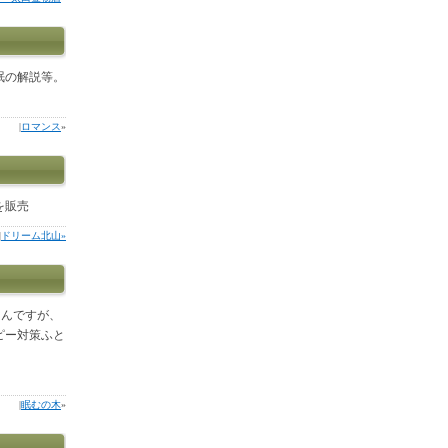
眠の解説等。
|
ロマンス
»
を販売
|
ドリーム北山»
ろんですが、
ピー対策ふと
|
眠むの木
»