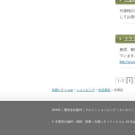
竹屋時計
してお買
クラ
整理、整
ています
http://www
1 / 2
1
京都シティ.com
>
ショッピング
>
生活用品
>
日用品
HOME
運営会社案内
グルメ
ショッピング
エンタメ
©
京都市の歯科・病院・医療～京都シティドットコム
All Rig