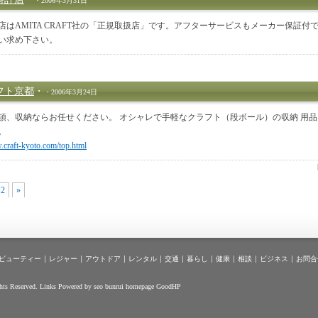
・2006年3月31日
店はAMITA CRAFT社の「正規取扱店」です。アフターサービスもメーカー保証付
い求め下さい。
フト京都
・
・2006年3月24日
頓、収納ならお任せください。 オシャレで手軽なクラフト（段ボール）の収納 用
。
.craft-kyoto.com/top.html
2
»
ビューティー
レジャー
アウトドア
レンタル
交通
暮らし
健康
相談
ビジネス
お問合
hts Reserved.
Links
Powered by
seo
bunrui
homepage
GoodHP