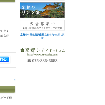
でも使え
京都市休日急病診療所
京都市内6か所で実
備えなが
施
|
»
スピード印