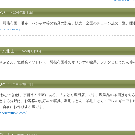
ンス
・
・2006年3月31日
、羽毛布団、毛布、パジャマ等の寝具の製造、販売。全国のチェーン店の一覧、睡
.romance.co.jp/
ーム北山
・
・2006年3月31日
きふとん、低反発マットレス、羽根布団等のオリジナル寝具、シルクじゅうたん等
の木
・
・2006年3月31日
(ねむのき)は、京都市左京区にある、「ふとん専門店」です。既製品の布団はもち
とする分野は、お客様のお好みの寝具、羽毛ふとん・羊毛ふとん・アレルギーアト
由自在にお作りする事です。
w.e-nemunoki.com/
時計店
・