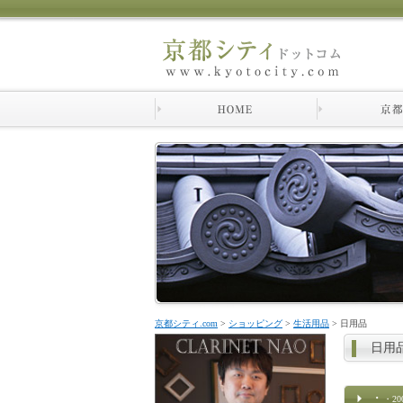
京都シティ.com
>
ショッピング
>
生活用品
>
日用品
日用
・
・20