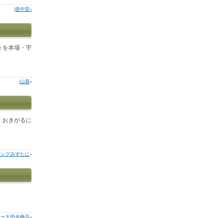
|
壺中堂»
々を本場・宇
|
山喜
»
、おきがるに
ビングみずたに
»
ター太田金物店
»