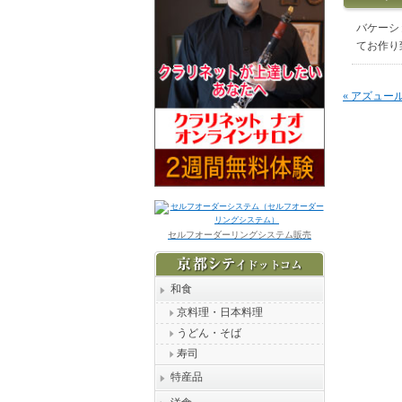
バケーシ
てお作り
« アズュー
セルフオーダーリングシステム販売
和食
京料理・日本料理
うどん・そば
寿司
特産品