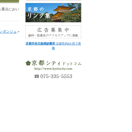
を重点におい
ンダンジュ
»
京都市休日急病診療所
京都市内6か所で実
施