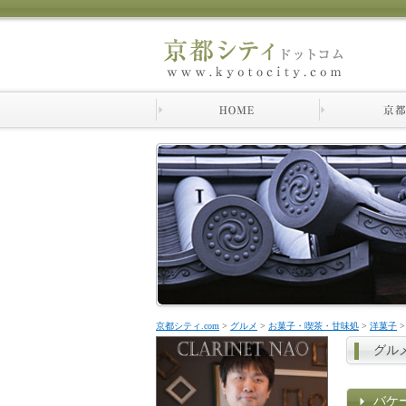
京都シティ.com
>
グルメ
>
お菓子・喫茶・甘味処
>
洋菓子
>
グル
バケ