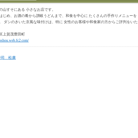
の山すそにある 小さなお店です。
はじめ、お酒の肴から讃岐うどんまで、和食を中心に たくさんの手作りメニューを
。 ダシのきいた京風な味付けは、特に 女性のお客様や和食家の方からご評判をい
区上賀茂豊田町
toshou.web.fc2.com/
寿司 松廣