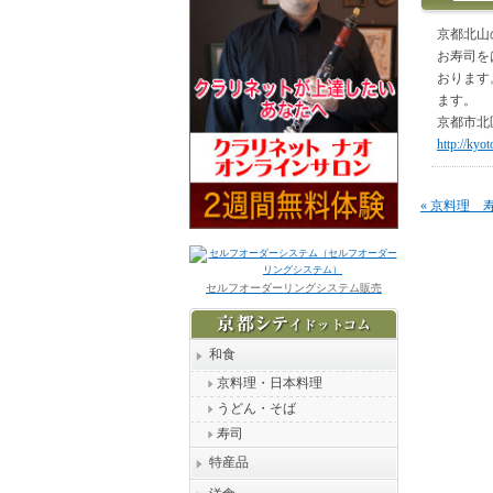
京都北山
お寿司を
おります
ます。
京都市北
http://kyo
«
京料理 
セルフオーダーリングシステム販売
和食
京料理・日本料理
うどん・そば
寿司
特産品