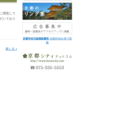
 ご用意して
ただいており
京都市休日急病診療所
京都市内6か所で実
施
寿し久 »