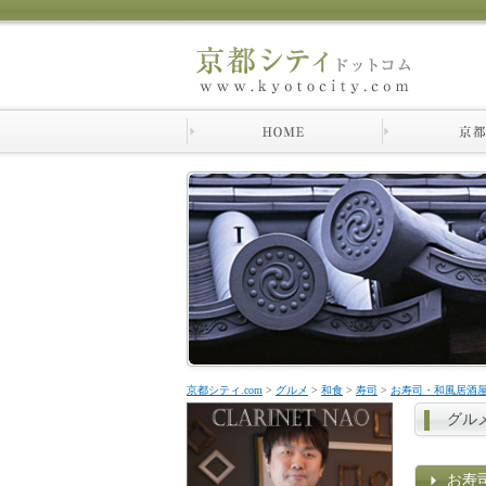
京都シティ.com
>
グルメ
>
和食
>
寿司
>
お寿司・和風居酒
グル
お寿