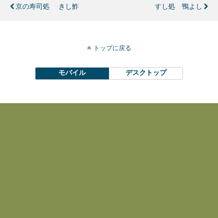
京の寿司処 きし鮓
すし処 鴨よし
トップに戻る
モバイル
デスクトップ