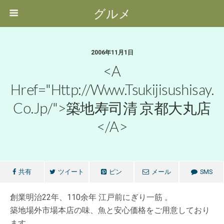
グルメ
2006年11月1日
<a
Href="http://www.tsukijisushisay.
Co.jp/">築地寿司清 京都大丸店
</a>
共有
ツイート
ピン
メール
SMS
創業明治22年、110余年 江戸前にぎり一筋 。
築地場外市場本店の味、魚と安心価格をご用意しており
ます。