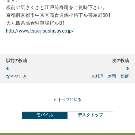
板前の気さくさと江戸前寿司をご賞味下さい。
京都府京都市中京区高倉通錦小路下ル帯屋町581
大丸四条高倉駐車場ビルB1
http://www.tsukijisushisay.co.jp/
以前の投稿
次の投稿
なぞやしき
京料理 寿司 松廣
トップに戻る
モバイル
デスクトップ