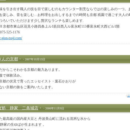
味を引き出す職人の技を目で楽しむのもカウンター割烹ならではの楽しみの一つ。
を楽しみ、音を楽しむ…お料理をお出しするまでの時間も京都 祇園で過ごす大人の
つろいでいただけます少し贅沢なランチも楽しめます.
0078 京都市東山区花見小路四条上ル1筋目西入ル富永町113番富永町大西ビル1階
075-525-1176
.gion-tsuji.com/
さんの京都
・
・2007年10月13日
だからこそわかる京都の魅力あります。
腹で体験済み。
京都の伏見で育ったエッセイスト・葉石かおりが
ない京都の旅をご案内いたします。
|
ば処 静家 二条城店
・
・2006年11月9日
た最高級の国内産大豆と 丹波美山町に流れる清冽な水から
 静家の生ゆばが生まれます 。