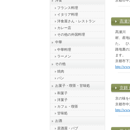
洋食
京都市中
フランス料理
イタリア料理
洋食屋さん・レストラン
高瀬
カレー店
髙瀬川 
その他の外国料理
材、産地
中華
た。 ひ
路地裏の
中華料理
ます。
ラーメン
京都市下
その他
http://www
焼肉
パン
お菓子・喫茶・甘味処
京錦 
和菓子
京の味を
洋菓子
京都市中
カフェ・喫茶
http://www.
甘味処
お酒
居酒屋・パブ