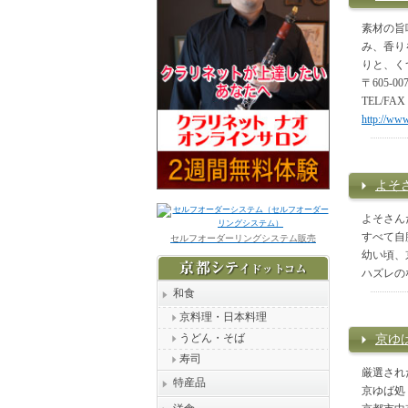
素材の旨
み、香り
りと、く
〒605-
TEL/FAX 
http://www
よそ
よそさん
すべて自
セルフオーダーリングシステム販売
幼い頃、
ハズレの
和食
京料理・日本料理
うどん・そば
京ゆ
寿司
厳選され
特産品
京ゆば処