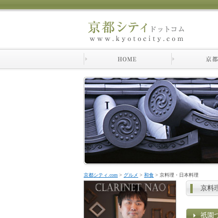
京都シティ.com
>
グルメ
>
和食
>
京料理・日本料理
京料
祇園