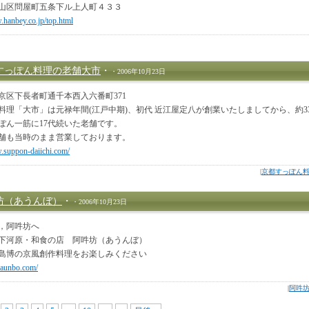
山区問屋町五条下ル上人町４３３
.hanbey.co.jp/top.html
すっぽん料理の老舗大市
・
・2006年10月23日
京区下長者町通千本西入六番町371
料理「大市」は元禄年間(江戸中期)、初代 近江屋定八が創業いたしましてから、約3
ぽん一筋に17代続いた老舗です。
舗も当時のまま営業しております。
.suppon-daiichi.com/
|
京都すっぽん
坊（あうんぼ）
・
・2006年10月23日
，阿吽坊へ
下河原・和食の店 阿吽坊（あうんぼ）
島博の京風創作料理をお楽しみください
g.aunbo.com/
|
阿吽