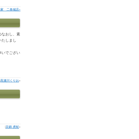
家 二条城店»
めなおし、素
いたしまし
幸いでござい
|
高瀬川くりお
»
|
京錦 虎杖
»