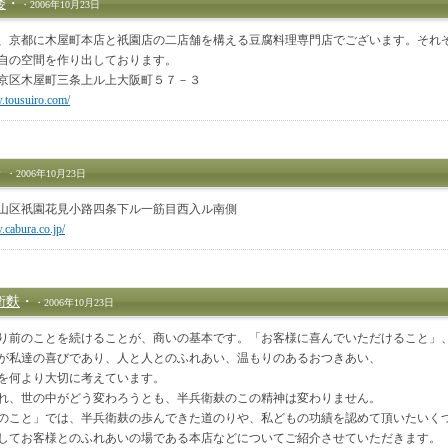
楼
・
・2006年10月23日
、京都に木屋町本店と祇園店の二店舗を構える豆腐料理専門店でございます。それ
自の空間を作り出しております。
京区木屋町三条上ル上大阪町５７－３
.tousuiro.com/
・
・2006年10月23日
山区祇園花見小路四条下ル一筋目西入ル南側
.cabura.co.jp/
衛麩
・
・2006年10月23日
り前のことを続けることが、商いの基本です。「お客様に喜んでいただけること」
が私達の喜びであり、人と人とのふれあい、温もりのあるおつきあい、
を何より大切に考えています。
れ、世の中がどう変わろうとも、半兵衛麸のこの精神は変わりません。
のこと」では、半兵衛麸の歩んできた道のりや、私どもの功績を認めて頂いたいく
してお客様とのふれあいの場である本店などについてご紹介させていただきます。