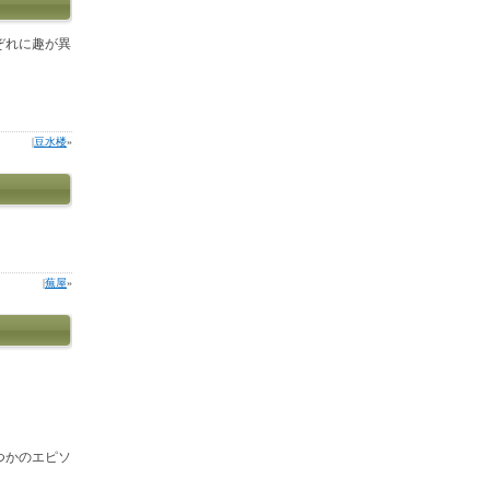
ぞれに趣が異
|
豆水楼
»
|
蕪屋
»
、
つかのエピソ