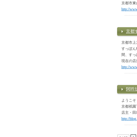
京都市東
http://www
京都
京都市上
すっぽん
間、すっ
現在の店
http://www
阿吽
ようこそ
京都祇園
店主・田
http://blo