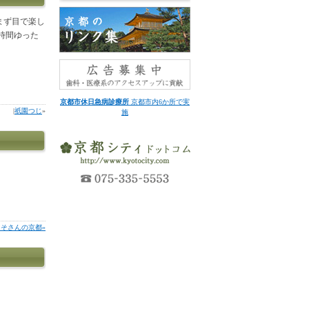
まず目で楽し
時間ゆった
京都市休日急病診療所
京都市内6か所で実
|
祇園つじ
»
施
よそさんの京都»