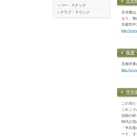
豆水
バー・スナック
クラブ・ラウンジ
豆水楼は
なり、独
京都市中
http://www
蕪屋
京都市東
http://www
半兵
この当た
これこそ
信頼の絆
時代が流
「半兵衛
ード、そ