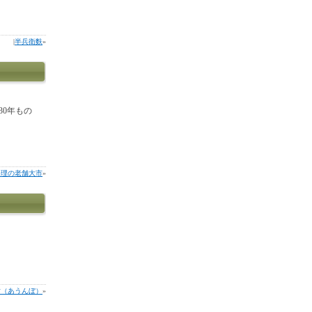
|
半兵衛麩
»
30年もの
料理の老舗大市
»
坊（あうんぼ）
»