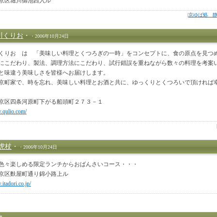
京区堀川御池西入ル
|
京ゆば処 静
川くりお
・
・2006年10月24日
くりお は 「美味しい料理とくつろぎの一時」をコンセプトに、食の原点を見つ
にこだわり、製法、調理方法にこだわり、試行錯誤を重ねながら数々の料理を考案
と味違う美味しさを皆様へお届けします。
京町家で、時を忘れ、美味しい料理とお酒と共に、ゆっくりとくつろいで頂ければ
京区四条河原町下がる船頭町２７３－１
.qulio.com/
虎杖
・
・2006年10月24日
色々楽しめる限定ランチからおばんさいコース・・・
京区麩屋町通り錦小路上ル
itadori.co.jp/