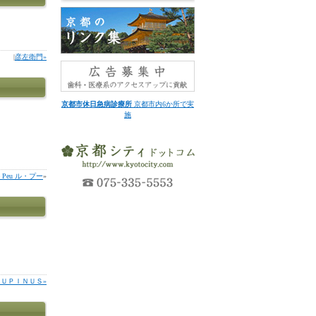
|
彦左衛門»
京都市休日急病診療所
京都市内6か所で実
施
e Peu ル・プー
»
ＬＵＰＩＮＵＳ»