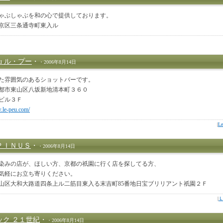
ゃぶしゃぶを和の心で提供しております。
京区三条通寺町東入ル
Peu ル・プー
・
・2006年8月14日
た雰囲気のあるショットバーです。
都市東山区八坂新地清本町３６０
ビル３Ｆ
.le-peu.com/
|
L
ＰＩＮＵＳ
・
・2006年8月14日
染みの店が、ほしい方、京都の祇園に行く店を探してる方、
気軽にお立ち寄りください。
山区大和大路道四条上ル二筋目東入る末吉町85番地日宝ブリリアント祇園２Ｆ
|
ック ２１世紀
・
・2006年8月14日