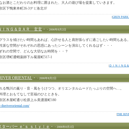
なお酒とこだわりのお料理に囲まれた、大人の遊び場を提案していきます。
京区下鴨東本町26-3デミ洛北1F
|
GREN PA
ＮＩＮＧ＆ＢＡＲ 玄玄
・
・2006年8月2日
グラスを傾けたい時間もあれば、心許せる人と肩肘張らずに過ごしたい時間もある
性派な空間がそれぞれの思惑にあったシーンを演出してくれるはず・・・
ずれの空間で、どんな大切なお時間を・・？
京区堺町通蛸薬師下ル菊屋町517-1
|
ＤＩＮＩＮＧ＆
RIVER ORIENTAL
・
・2006年8月2日
れる鴨川の薫り・音・風をうけつつ、オリエンタルムードたっぷりの空間へ…。
料理とおもてなしで至福のひとときを。
京区木屋町通り松原上ル美濃屋町180
.theriveroriental.com/
|
THE RIV
スターバー ｅ’ｓ ｓｔｙｌｅ
・
・2006年8月2日