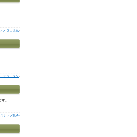
ック ２１世紀
»
an デュ・ラン
»
ます。
|
スナック艶子»