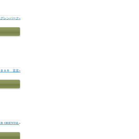
RK グレンパーク»
。
ＢＡＲ 玄玄»
ER ORIENTAL
»