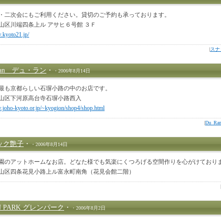
・二次会にもご利用ください。貸切のご予約も承っております。
山区川端四条上ル アサヒ６号館 ３Ｆ
.kyoto21.jp/
|
スナ
Ran デュ・ラン
・
・2006年8月14日
最も京都らしい石塀小路の中のお店です。
山区下河原高台寺石塀小路西入
.joho-kyoto.or.jp/~kyogion/shop4/shop.html
|
Du_R
ック艶子
・
・2006年8月14日
園のアットホームなお店。どなた様でも気楽にくつろげる空間作りを心がけており
山区四条花見小路上ル富永町南角（花見会館二階）
N PARK グレンパーク
・
・2006年8月2日