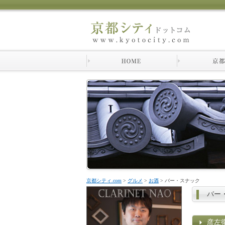
京都シティ.com
>
グルメ
>
お酒
>
バー・スナック
バー
彦左