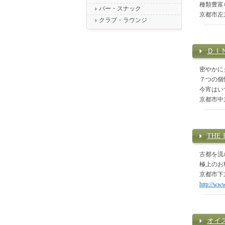
種類豊富
バー・スナック
京都市左
クラブ・ラウンジ
ＤＩ
密やかに
７つの個
今宵はい
京都市中
THE 
古都を流
極上のお
京都市下
http://www
オイ