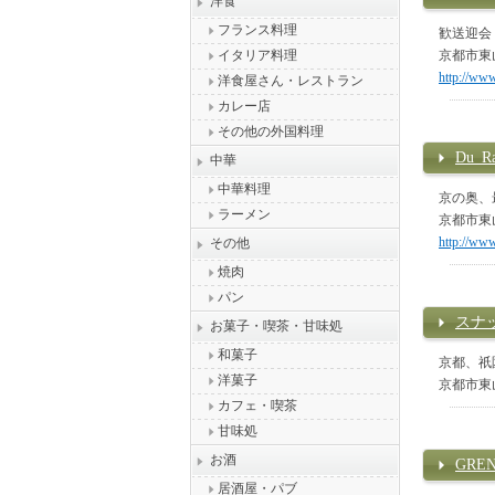
洋食
フランス料理
歓送迎会
イタリア料理
京都市東
http://www
洋食屋さん・レストラン
カレー店
その他の外国料理
Du_
中華
中華料理
京の奥、
ラーメン
京都市東
http://www
その他
焼肉
パン
スナ
お菓子・喫茶・甘味処
和菓子
京都、祇
洋菓子
京都市東
カフェ・喫茶
甘味処
お酒
GRE
居酒屋・パブ