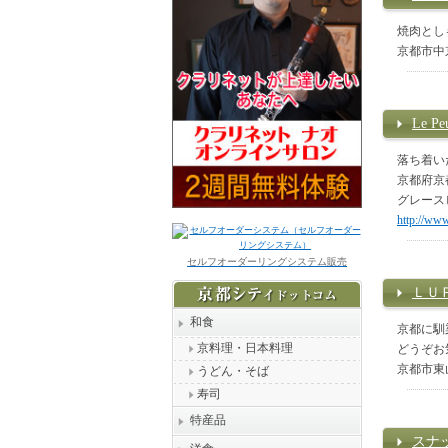
焼肉とし
京都市中
Le 
落ち着い
京都府京
グレース
http://www
セルフオーダーリングシステム販売
ＬＵ
和食
京都に馴
京料理・日本料理
どうぞお
京都市東
うどん・そば
寿司
特産品
スナ